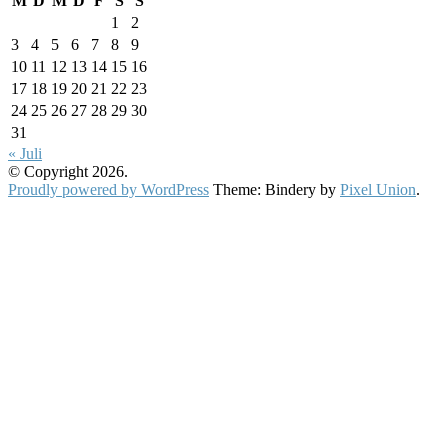
M
D
M
D
F
S
S
1
2
3
4
5
6
7
8
9
10
11
12
13
14
15
16
17
18
19
20
21
22
23
24
25
26
27
28
29
30
31
« Juli
© Copyright 2026.
Proudly powered by WordPress
Theme: Bindery by
Pixel Union
.