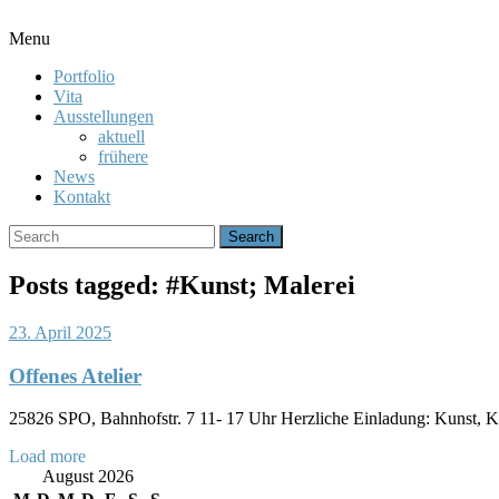
Toggle
Menu
Menu
Portfolio
Vita
Ausstellungen
aktuell
frühere
News
Kontakt
Search
for:
Posts tagged: #Kunst; Malerei
23. April 2025
Offenes Atelier
25826 SPO, Bahnhofstr. 7 11- 17 Uhr Herzliche Einladung: Kunst, Kl
Posts
Load more
August 2026
navigation