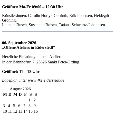
Geöffnet: Mo-Fr 09:00 – 12:30 Uhr
Künstler:innen: Carolin Horlyk Corrinth, Erik Pedersen, Heidegrit
Gröning,
Laimute Busch, Susannne Boisen, Tatiana Schwartz-Johannsen
06. September 2026
„Offene Ateliers in Eiderstedt“
Herzliche Einladung in mein Atelier:
In der Bahnhofstr. 7, 25826 Sankt Peter-Ording
Geöffnet: 11 – 18 Uhr
Lageplan unter www-fke-eiderstedt.de
August 2026
M
D
M
D
F
S
S
1
2
3
4
5
6
7
8
9
10
11
12
13
14
15
16