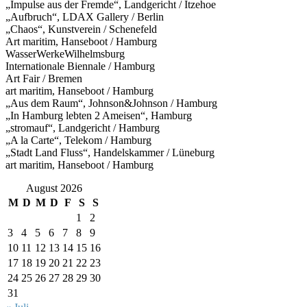
„Impulse aus der Fremde“, Landgericht / Itzehoe
„Aufbruch“, LDAX Gallery / Berlin
„Chaos“, Kunstverein / Schenefeld
Art maritim, Hanseboot / Hamburg
WasserWerkeWilhelmsburg
Internationale Biennale / Hamburg
Art Fair / Bremen
art maritim, Hanseboot / Hamburg
„Aus dem Raum“, Johnson&Johnson / Hamburg
„In Hamburg lebten 2 Ameisen“, Hamburg
„stromauf“, Landgericht / Hamburg
„A la Carte“, Telekom / Hamburg
„Stadt Land Fluss“, Handelskammer / Lüneburg
art maritim, Hanseboot / Hamburg
August 2026
M
D
M
D
F
S
S
1
2
3
4
5
6
7
8
9
10
11
12
13
14
15
16
17
18
19
20
21
22
23
24
25
26
27
28
29
30
31