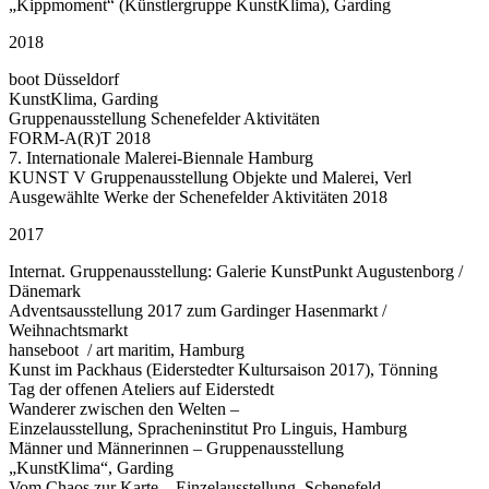
„Kippmoment“ (Künstlergruppe KunstKlima), Garding
2018
boot Düsseldorf
KunstKlima, Garding
Gruppenausstellung Schenefelder Aktivitäten
FORM-A(R)T 2018
7. Internationale Malerei-Biennale Hamburg
KUNST V Gruppenausstellung Objekte und Malerei, Verl
Ausgewählte Werke der Schenefelder Aktivitäten 2018
2017
Internat. Gruppenausstellung: Galerie KunstPunkt Augustenborg /
Dänemark
Adventsausstellung 2017 zum Gardinger Hasenmarkt /
Weihnachtsmarkt
hanseboot / art maritim, Hamburg
Kunst im Packhaus (Eiderstedter Kultursaison 2017), Tönning
Tag der offenen Ateliers auf Eiderstedt
Wanderer zwischen den Welten –
Einzelausstellung, Spracheninstitut Pro Linguis, Hamburg
Männer und Männerinnen – Gruppenausstellung
„KunstKlima“, Garding
Vom Chaos zur Karte – Einzelausstellung, Schenefeld